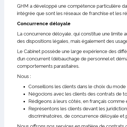
GHM a développé une compétence particulière dans l
intégrée que sont les réseaux de franchise et les r
Concurrence déloyale
La concurrence déloyale, qui constitue une limite
des dispositions légales, mais également des usa
Le Cabinet possède une large expérience des diffé
d’un concurrent (débauchage de personnel et démar
comportements parasitaires.
Nous :
Conseillons les clients dans le choix du mode
Négocions avec les clients des contrats de t
Rédigeons à leurs côtés, en français comme en
Représentons les clients devant les juridictio
discriminatoires, de concurrence déloyale et p
Nous offrons nos services en matière de contrats